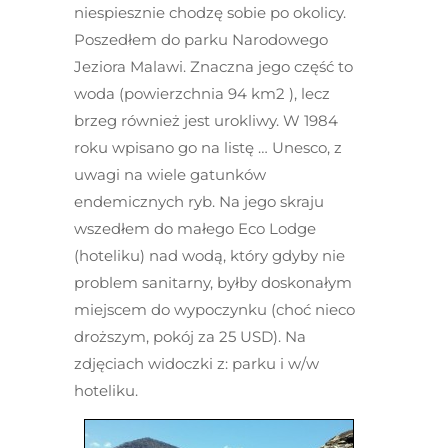
niespiesznie chodzę sobie po okolicy.
Poszedłem do parku Narodowego
Jeziora Malawi. Znaczna jego część to
woda (powierzchnia 94 km
2
), lecz
brzeg również jest urokliwy. W 1984
roku wpisano go na listę … Unesco, z
uwagi na wiele gatunków
endemicznych ryb. Na jego skraju
wszedłem do małego Eco Lodge
(hoteliku) nad wodą, który gdyby nie
problem sanitarny, byłby doskonałym
miejscem do wypoczynku (choć nieco
droższym, pokój za 25 USD). Na
zdjęciach widoczki z: parku i w/w
hoteliku.