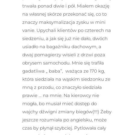
trwała ponad dwie i pół. Miałem okazję
na własnej skórze przekonać się, co to
znaczy maksymalizacja zysku w mini
vanie. Upychali klientów po czterech na
siedzeniu, a jak się już nie dało, dwóch
usiadło na bagażniku dachowym, a
dwaj pomagierzy wisieli z drzwi poza
obrysem samochodu. Mnie się trafiła
gadatliwa „ baba”, ważąca ze 170 kg,
która siedziała na wąskim siedzonku ze
mną z przodu, co znaczyło siedziała
prawie … na mnie. Na kierowcy nie
mogła, bo musiał mieć dostęp do
wajchy dźwigni zmiany biegów(!!!) Żeby
jeszcze rozumiała po angielsku, może
czas by płynął szybciej. Pytlowała cały