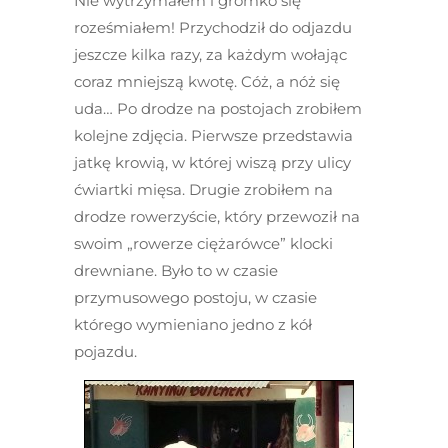
Nie wytrzymałem i gromko się
roześmiałem! Przychodził do odjazdu
jeszcze kilka razy, za każdym wołając
coraz mniejszą kwotę. Cóż, a nóż się
uda… Po drodze na postojach zrobiłem
kolejne zdjęcia. Pierwsze przedstawia
jatkę krowią, w której wiszą przy ulicy
ćwiartki mięsa. Drugie zrobiłem na
drodze rowerzyście, który przewoził na
swoim „rowerze ciężarówce” klocki
drewniane. Było to w czasie
przymusowego postoju, w czasie
którego wymieniano jedno z kół
pojazdu.