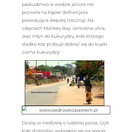
paskudztwo w wodzie jeziora nie
pozwala na kąpiel (bilharcjoza
powodująca ślepotę rzeczną). Na
zdjęciach Monkey Bay: centralna ulica,
oraz młyn do kukurydzy, koło którego
stadko kóz próbuje dobrać się do kupki
ziarna kukurydzy.
Dzisiaj w niedzielę o ludzkiej porze, czyli
koło dziesiątej, wybrałem się na spacer