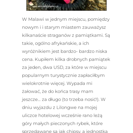
W Malawi w jednym miejscu, pomiędzy
nowym i i starym miastem zauważysz
kilkanaście straganów z pamiątkami. Są
takie, ogólno afrykańskie, a ich
wyróżnikiem jest bardzo- bardzo niska
cena. Kupiłem kilka drobnych pamiątek
za jeden, dwa USD, za które w miejscu
popularnym turystycznie zapłaciłbym
wielokrotnie więcej. Wypada mi
żałować, że do końca trasy mam
jeszcze… za długo (to trzeba nosić!). W
dniu wyjazdu z Lilongwe na mojej
uliczce hotelowej wcześnie rano leżą
góry małych pieczonych rybek, które
sprzedawane są jak chipsy, a jednostką