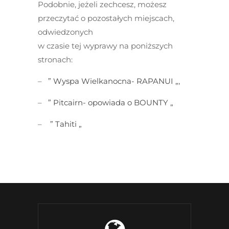
Podobnie, jeżeli zechcesz, możesz
przeczytać o pozostałych miejscach,
odwiedzonych
w czasie tej wyprawy na poniższych
stronach:
–
” Wyspa Wielkanocna- RAPANUI „,
–
” Pitcairn- opowiada o BOUNTY „
–
” Tahiti „