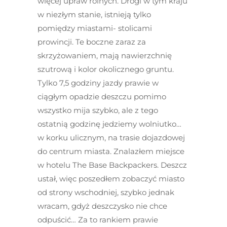
więcej upraw rolnych. Drogi w tym kraju
w niezłym stanie, istnieją tylko
pomiędzy miastami- stolicami
prowincji. Te boczne zaraz za
skrzyżowaniem, mają nawierzchnię
szutrową i kolor okolicznego gruntu.
Tylko 7,5 godziny jazdy prawie w
ciągłym opadzie deszczu pomimo
wszystko mija szybko, ale z tego
ostatnią godzinę jedziemy wolniutko…
w korku ulicznym, na trasie dojazdowej
do centrum miasta. Znalazłem miejsce
w hotelu The Base Backpackers. Deszcz
ustał, więc poszedłem zobaczyć miasto
od strony wschodniej, szybko jednak
wracam, gdyż deszczysko nie chce
odpuścić… Za to rankiem prawie