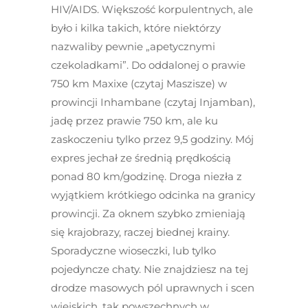
HIV/AIDS. Większość korpulentnych, ale
było i kilka takich, które niektórzy
nazwaliby pewnie „apetycznymi
czekoladkami”. Do oddalonej o prawie
750 km Maxixe (czytaj Maszisze) w
prowincji Inhambane (czytaj Injamban),
jadę przez prawie 750 km, ale ku
zaskoczeniu tylko przez 9,5 godziny. Mój
expres jechał ze średnią prędkością
ponad 80 km/godzinę. Droga niezła z
wyjątkiem krótkiego odcinka na granicy
prowincji. Za oknem szybko zmieniają
się krajobrazy, raczej biednej krainy.
Sporadyczne wioseczki, lub tylko
pojedyncze chaty. Nie znajdziesz na tej
drodze masowych pól uprawnych i scen
wiejskich, tak powszechnych w