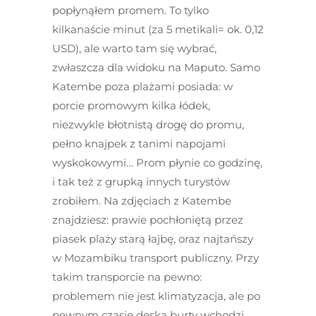
popłynąłem promem. To tylko
kilkanaście minut (za 5 metikali= ok. 0,12
USD), ale warto tam się wybrać,
zwłaszcza dla widoku na Maputo. Samo
Katembe poza plażami posiada: w
porcie promowym kilka łódek,
niezwykle błotnistą drogę do promu,
pełno knajpek z tanimi napojami
wyskokowymi… Prom płynie co godzinę,
i tak też z grupką innych turystów
zrobiłem. Na zdjęciach z Katembe
znajdziesz: prawie pochłoniętą przez
piasek plaży starą łajbę, oraz najtańszy
w Mozambiku transport publiczny. Przy
takim transporcie na pewno:
problemem nie jest klimatyzacja, ale po
pewnym czasie deska burty wchodzi…