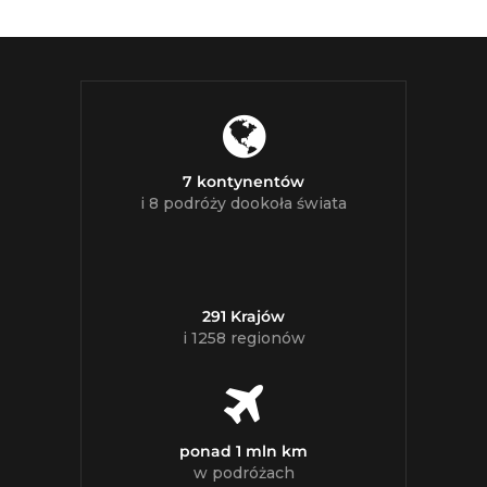
7 kontynentów
i 8 podróży dookoła świata
291 Krajów
i 1258 regionów
ponad 1 mln km
w podróżach