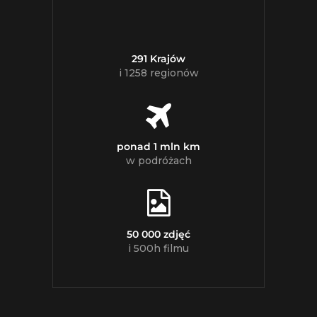
291 Krajów
i 1258 regionów
ponad 1 mln km
w podróżach
50 000 zdjęć
i 500h filmu