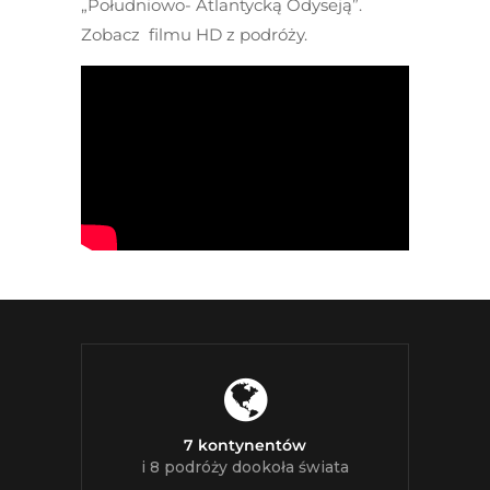
„Południowo- Atlantycką Odyseją”.
Zobacz filmu HD z podróży.
7 kontynentów
i 8 podróży dookoła świata