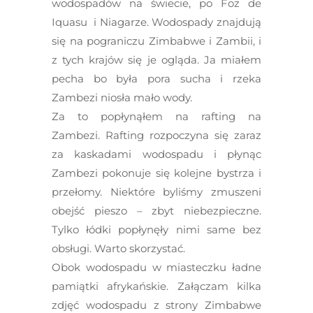
wodospadów na świecie, po Foz de
Iquasu i Niagarze. Wodospady znajdują
się na pograniczu Zimbabwe i Zambii, i
z tych krajów się je ogląda. Ja miałem
pecha bo była pora sucha i rzeka
Zambezi niosła mało wody.
Za to popłynąłem na rafting na
Zambezi. Rafting rozpoczyna się zaraz
za kaskadami wodospadu i płynąc
Zambezi pokonuje się kolejne bystrza i
przełomy. Niektóre byliśmy zmuszeni
obejść pieszo – zbyt niebezpieczne.
Tylko łódki popłynęły nimi same bez
obsługi. Warto skorzystać.
Obok wodospadu w miasteczku ładne
pamiątki afrykańskie. Załączam kilka
zdjęć wodospadu z strony Zimbabwe