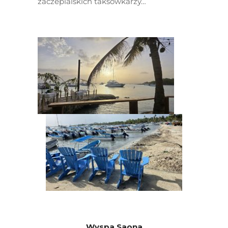
zaczepialskich taksówkarzy…
Wyspa Saona