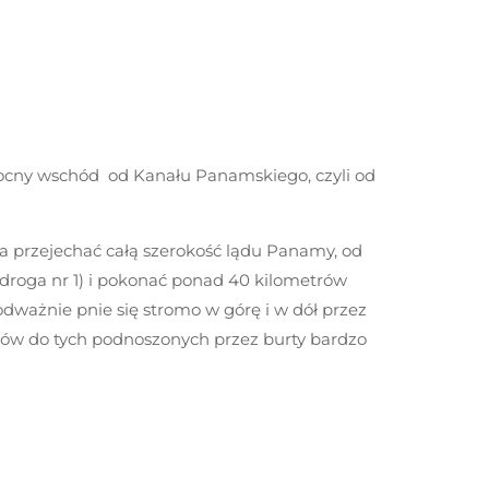
łnocny wschód od Kanału Panamskiego, czyli od
eba przejechać całą szerokość lądu Panamy, od
(droga nr 1) i pokonać ponad 40 kilometrów
odważnie pnie się stromo w górę i w dół przez
gów do tych podnoszonych przez burty bardzo