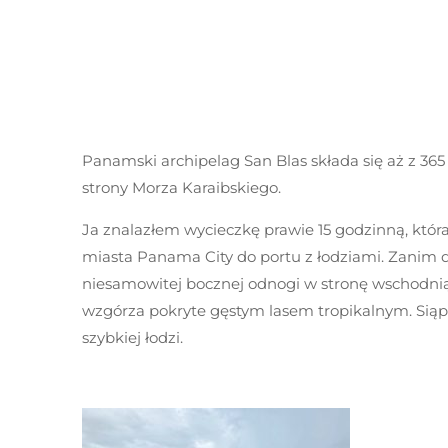
Panamski archipelag San Blas składa się aż z 36
strony Morza Karaibskiego.
Ja znalazłem wycieczkę prawie 15 godzinną, która
miasta Panama City do portu z łodziami. Zanim d
niesamowitej bocznej odnogi w stronę wschodnią. 
wzgórza pokryte gęstym lasem tropikalnym. Siąp
szybkiej łodzi.