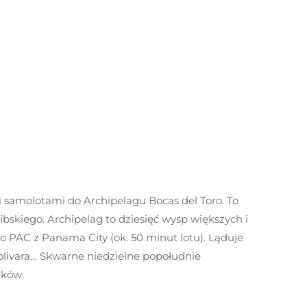
amolotami do Archipelagu Bocas del Toro. To
ibskiego. Archipelag to dziesięć wysp większych i
o PAC z Panama City (ok. 50 minut lotu). Ląduje
olivara… Skwarne niedzielne popołudnie
aków.