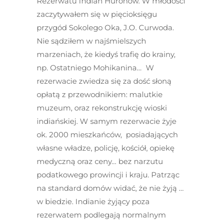
Rezerwatu Indian Huronów. W młodości
zaczytywałem się w pięcioksięgu
przygód Sokolego Oka, J.O. Curwoda.
Nie sądziłem w najśmielszych
marzeniach, że kiedyś trafię do krainy,
np. Ostatniego Mohikanina… W
rezerwacie zwiedza się za dość słoną
opłatą z przewodnikiem: malutkie
muzeum, oraz rekonstrukcję wioski
indiańskiej. W samym rezerwacie żyje
ok. 2000 mieszkańców, posiadających
własne władze, policję, kościół, opiekę
medyczną oraz ceny… bez narzutu
podatkowego prowincji i kraju. Patrząc
na standard domów widać, że nie żyją …
w biedzie. Indianie żyjący poza
rezerwatem podlegają normalnym