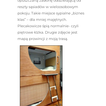
opuszczaną zasłonę oddzielającą od
reszty sąsiadów w wieloosobowym
pokoju. Takie miejsce sypialne „biznes
klas” – dla mniej majętnych.
Plecakowicze śpią normalnie- czyli
piętrowe łóżka. Drugie zdjęcie jest
mapą prowincji z moją trasą.