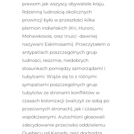
prawom jak wszyscy obywatele kraju.
Rdzenną ludnością okolicznych
prowincji było w przeszłości kilka
plemion indiańskich (Kri, Huroni,
Mohawkowie, oraz Inuici -dawniej
nazywani Eskimosami). Przeczytałem o
antypatiach poszczególnych grup
ludności, rasizmie, niedobrych
stosunkach pomiędzy samorządami i
tubylcami. Wiąże się to z różnymi
sympatiami poszczególnych grup
tubylców ze stronami konfliktów w
czasach kolonizacji (walczyli ze sobą po
przeciwnych stronach), jak i czasami
współczesnymi. Autochtoni głosowali
zdecydowanie przeciwko oddzieleniu
Quebecu od Kanady, oraz dochodzą