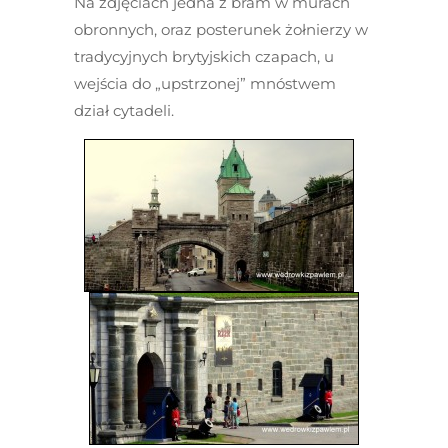
Na zdjęciach jedna z bram w murach
obronnych, oraz posterunek żołnierzy w
tradycyjnych brytyjskich czapach, u
wejścia do „upstrzonej” mnóstwem
dział cytadeli.