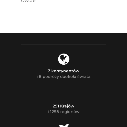
Owcze
.
7 kontynentów
i 8 podróży dookoła świata
291 Krajów
i 1258 regionów