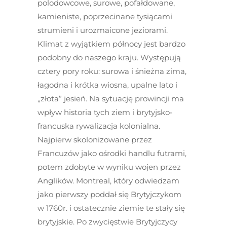
polodowcowe, surowe, pofałdowane,
kamieniste, poprzecinane tysiącami
strumieni i urozmaicone jeziorami.
Klimat z wyjątkiem północy jest bardzo
podobny do naszego kraju. Występują
cztery pory roku: surowa i śnieżna zima,
łagodna i krótka wiosna, upalne lato i
„złota” jesień. Na sytuację prowincji ma
wpływ historia tych ziem i brytyjsko-
francuska rywalizacja kolonialna.
Najpierw skolonizowane przez
Francuzów jako ośrodki handlu futrami,
potem zdobyte w wyniku wojen przez
Anglików. Montreal, który odwiedzam
jako pierwszy poddał się Brytyjczykom
w 1760r. i ostatecznie ziemie te stały się
brytyjskie. Po zwycięstwie Brytyjczycy