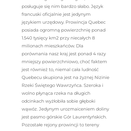
posługuje się nim bardzo słabo. Język
francuski oficjalnie jest jedynym
językiem urzędowy. Prowincja Quebec
posiada ogromną powierzchnię ponad
1.540 tysięcy km
2
przy niecałych 8
milionach mieszkańców. Dla
porównania nasz kraj jest ponad 4 razy
mniejszy powierzchniowo, choć faktem
jest również to, niemal cała ludność
Quebecu skupiona jest na żyznej Nizinie
Rzeki Świętego Wawrzyńca. Szeroka i
wolno płynąca rzeka na długich
odcinkach wyżłobiła sobie głęboki
wąwóz. Jedynym urozmaiceniem doliny
jest pasmo górskie Gór Laurentyńskich.
Pozostałe rejony prowincji to tereny