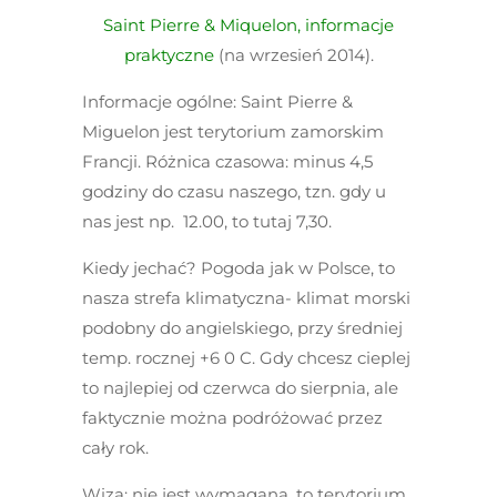
Saint Pierre & Miquelon, informacje
praktyczne
(na wrzesień 2014).
Informacje ogólne:
Saint Pierre &
Miguelon jest terytorium zamorskim
Francji. Różnica czasowa: minus 4,5
godziny do czasu naszego, tzn. gdy u
nas jest np. 12.00, to tutaj 7,30.
Kiedy jechać?
Pogoda jak w Polsce, to
nasza strefa klimatyczna- klimat morski
podobny do angielskiego, przy średniej
temp. rocznej +6
0
C. Gdy chcesz cieplej
to najlepiej od czerwca do sierpnia, ale
faktycznie można podróżować przez
cały rok.
Wiza
: nie jest wymagana, to terytorium