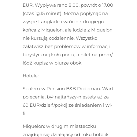
EUR. Wypływa rano 8.00, powrót o 17.00
(czas 1g.15 minut). Można popłynąć na
wyspę Langlade i wrócić z drugiego
końca z Miquelon, ale łodzie z Miquelon
nie kursują codziennie. Wszystko
załatwisz bez problemów w informacji
turystycznej koło portu, a bilet na prom/
łódź kupisz w biurze obok.
Hotele:
Spałem w
Pension B&B Dodeman
. Wart
polecenia, był najtańszy-niestety aż za
60 EUR/dzień/pokój ze śniadaniem i wi-
fi.
Miquelon:
w drugim miasteczku
znajduje się działający od roku hotelik