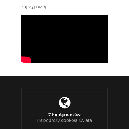
zajrzyj niżej
7 kontynentów
i 8 podróży dookoła świata