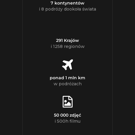
7 kontynentów
i 8 podróży dookoła świata
291 Krajów
i 1258 regionów
ponad 1 mln km
w podróżach
50 000 zdjęć
i 500h filmu