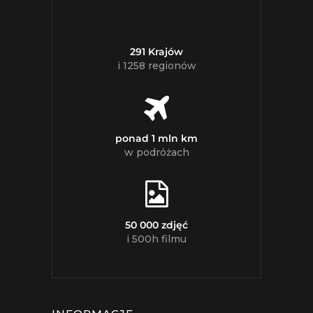
291 Krajów
i 1258 regionów
ponad 1 mln km
w podróżach
50 000 zdjęć
i 500h filmu