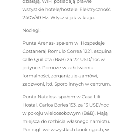
działają. WiFi posiadają prawie
wszystkie hotele/hostele. Elektryczność
240V/50 Hz. Wtyczki jak w kraju.
Noclegi:
Punta Arenas-
spałem w
Hospedaje
Costanera
| Romulo Correa 1221, esquina
calle Quillota (B&B) za 22 USD/noc w
jedynce. Pomoże w załatwieniu
formalności, zorganizuje-zamówi,
zadzwoni, itd. Sporo innych w centrum.
Punta Natales:-
spałem w
Casa Lili
Hostal,
Carlos Borles 153, za 13 USD/noc
w pokoju wieloosobowym (B&B). Mają
miejsca do rozbicia własnego namiotu.
Pomogli we wszystkich bookingach, w