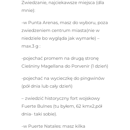
Zwiedzanie, najciekawsze miejsca
(dla
mnie):
-w
Punta Arenas,
masz do wyboru, poza
zwiedzeniem centrum miasta(nie w
niedziele bo wygląda jak wymarłe) –
max.3 g :
-pojechać promem na drugą stronę
Cieśniny Magellana do Porvenir (1 dzień)
-pojechać na wycieczkę do pingwinów
(pół dnia lub cały dzień)
– zwiedzić historyczny fort wojskowy
Fuerte Bulnes (tu byłem, 62 kmx2,pół
dnia- taki sobie).
-w
Puerte Natales:
masz kilka