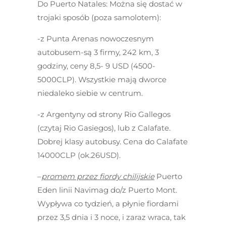
Do Puerto Natales:
Można się dostać w
trojaki sposób (poza samolotem):
-z Punta Arenas nowoczesnym
autobusem-są 3 firmy, 242 km, 3
godziny, ceny 8,5- 9 USD (4500-
5000CLP). Wszystkie mają dworce
niedaleko siebie w centrum.
-z Argentyny od strony Rio Gallegos
(czytaj Rio Gasiegos), lub z Calafate.
Dobrej klasy autobusy. Cena do Calafate
14000CLP (ok.26USD).
–
promem przez fiordy chilijskie
Puerto
Eden linii Navimag do/z Puerto Mont.
Wypływa co tydzień, a płynie fiordami
przez 3,5 dnia i 3 noce, i zaraz wraca, tak