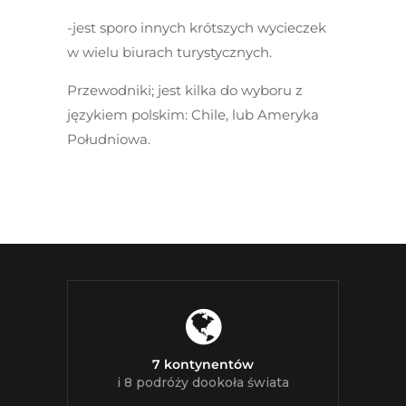
-jest sporo innych krótszych wycieczek
w wielu biurach turystycznych.
Przewodniki
; jest kilka do wyboru z
językiem polskim: Chile, lub Ameryka
Południowa.
7 kontynentów
i 8 podróży dookoła świata