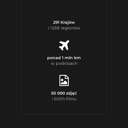
291 Krajów
i 1258 regionów
ponad 1 mln km
w podróżach
50 000 zdjęć
i 500h filmu