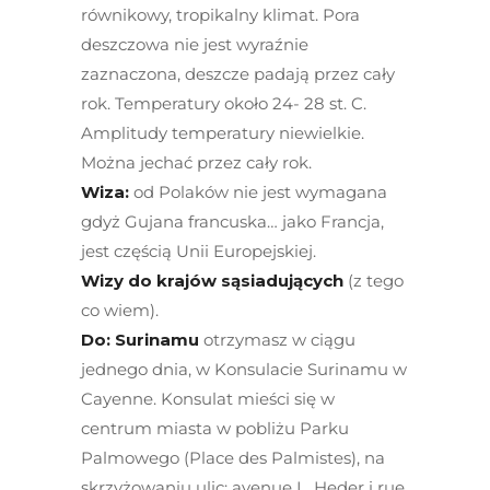
równikowy, tropikalny klimat. Pora
deszczowa nie jest wyraźnie
zaznaczona, deszcze padają przez cały
rok. Temperatury około 24- 28 st. C.
Amplitudy temperatury niewielkie.
Można jechać przez cały rok.
Wiza:
od Polaków nie jest wymagana
gdyż Gujana francuska… jako Francja,
jest częścią Unii Europejskiej.
Wizy do krajów sąsiadujących
(z tego
co wiem).
Do: Surinamu
otrzymasz w ciągu
jednego dnia, w Konsulacie Surinamu w
Cayenne. Konsulat mieści się w
centrum miasta w pobliżu Parku
Palmowego (Place des Palmistes), na
skrzyżowaniu ulic: avenue L. Heder i rue