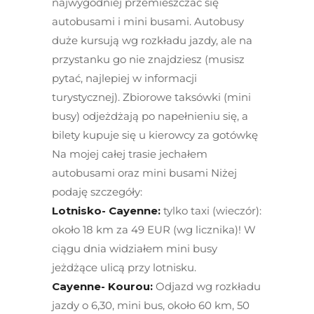
najwygodniej przemieszczać się
autobusami i mini busami. Autobusy
duże kursują wg rozkładu jazdy, ale na
przystanku go nie znajdziesz (musisz
pytać, najlepiej w informacji
turystycznej). Zbiorowe taksówki (mini
busy) odjeżdżają po napełnieniu się, a
bilety kupuje się u kierowcy za gotówkę
Na mojej całej trasie jechałem
autobusami oraz mini busami Niżej
podaję szczegóły:
Lotnisko- Cayenne:
tylko taxi (wieczór):
około 18 km za 49 EUR (wg licznika)! W
ciągu dnia widziałem mini busy
jeżdżące ulicą przy lotnisku.
Cayenne- Kourou:
Odjazd wg rozkładu
jazdy o 6,30, mini bus, około 60 km, 50