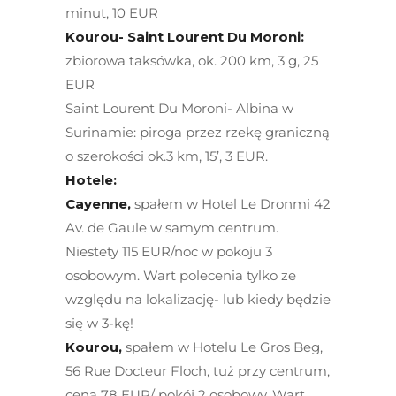
minut, 10 EUR
Kourou- Saint Lourent Du Moroni:
zbiorowa taksówka, ok. 200 km, 3 g, 25
EUR
Saint Lourent Du Moroni- Albina w
Surinamie: piroga przez rzekę graniczną
o szerokości ok.3 km, 15’, 3 EUR.
Hotele:
Cayenne,
spałem w Hotel Le Dronmi 42
Av. de Gaule w samym centrum.
Niestety 115 EUR/noc w pokoju 3
osobowym. Wart polecenia tylko ze
względu na lokalizację- lub kiedy będzie
się w 3-kę!
Kourou,
spałem w Hotelu Le Gros Beg,
56 Rue Docteur Floch, tuż przy centrum,
cena 78 EUR/ pokój 2 osobowy. Wart