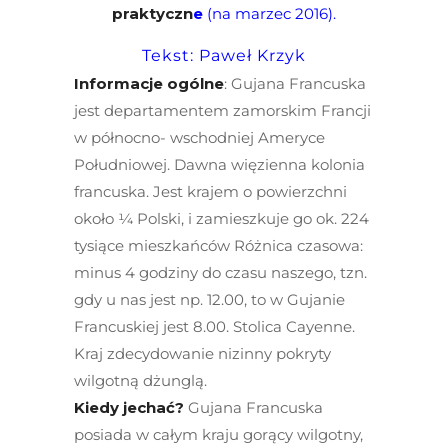
praktyczn
e
(na marzec 2016).
Tekst: Paweł Krzyk
Informacje ogólne
: Gujana Francuska
jest departamentem zamorskim Francji
w północno- wschodniej Ameryce
Południowej. Dawna więzienna kolonia
francuska. Jest krajem o powierzchni
około ¼ Polski, i zamieszkuje go ok. 224
tysiące mieszkańców Różnica czasowa:
minus 4 godziny do czasu naszego, tzn.
gdy u nas jest np. 12.00, to w Gujanie
Francuskiej jest 8.00. Stolica Cayenne.
Kraj zdecydowanie nizinny pokryty
wilgotną dżunglą.
Kiedy jechać?
Gujana Francuska
posiada w całym kraju gorący wilgotny,