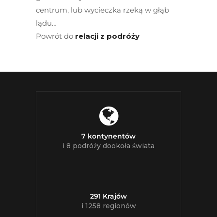
centrum, lub wycieczka rzeką w głąb
lądu…
Powrót do
relacji z podróży
7 kontynentów
i 8 podróży dookoła świata
291 Krajów
i 1258 regionów