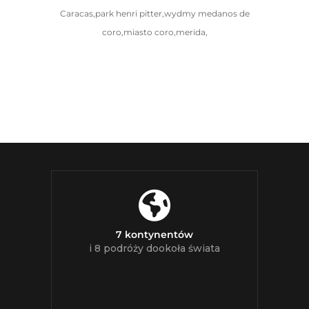
Caracas,park henri pitter,wydmy medanos de
coro,miasto coro,merida,
7 kontynentów
i 8 podróży dookoła świata