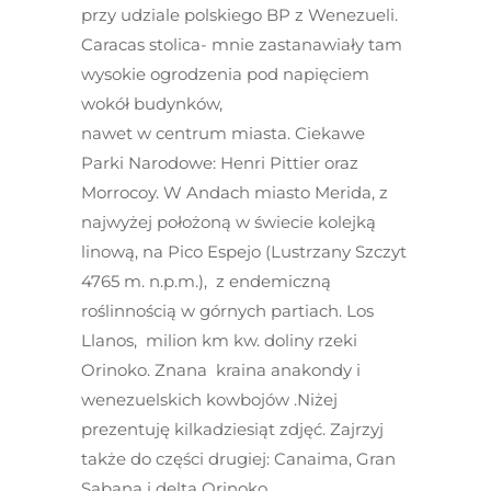
przy udziale polskiego BP z Wenezueli.
Caracas stolica- mnie zastanawiały tam
wysokie ogrodzenia pod napięciem
wokół budynków,
nawet w centrum miasta. Ciekawe
Parki Narodowe: Henri Pittier oraz
Morrocoy. W Andach miasto Merida, z
najwyżej położoną w świecie kolejką
linową, na Pico Espejo (Lustrzany Szczyt
4765 m. n.p.m.), z endemiczną
roślinnością w górnych partiach. Los
Llanos, milion km kw. doliny rzeki
Orinoko. Znana kraina anakondy i
wenezuelskich kowbojów .Niżej
prezentuję kilkadziesiąt zdjęć. Zajrzyj
także do części drugiej: Canaima, Gran
Sabana i delta Orinoko.