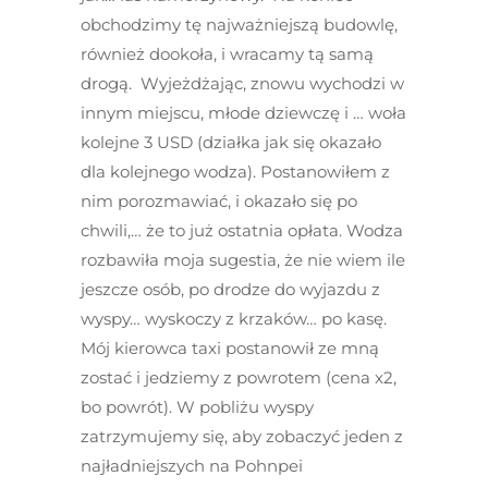
obchodzimy tę najważniejszą budowlę,
również dookoła, i wracamy tą samą
drogą. Wyjeżdżając, znowu wychodzi w
innym miejscu, młode dziewczę i … woła
kolejne 3 USD (działka jak się okazało
dla kolejnego wodza). Postanowiłem z
nim porozmawiać, i okazało się po
chwili,… że to już ostatnia opłata. Wodza
rozbawiła moja sugestia, że nie wiem ile
jeszcze osób, po drodze do wyjazdu z
wyspy… wyskoczy z krzaków… po kasę.
Mój kierowca taxi postanowił ze mną
zostać i jedziemy z powrotem (cena x2,
bo powrót). W pobliżu wyspy
zatrzymujemy się, aby zobaczyć jeden z
najładniejszych na Pohnpei