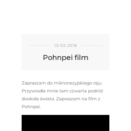
13-02-2018
Pohnpei film
Zapraszam do mikronezyjskiego raju.
Przywiodła mnie tam czwarta podróż
dookoła świata. Zapraszam na film z
Pohnpei.