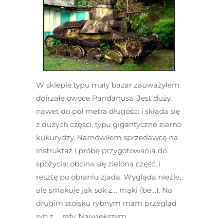
W sklepie typu mały bazar zauważyłem
dojrzałe owoce Pandanusa. Jest duży,
nawet do pół metra długości i składa się
z dużych części, typu gigantyczne ziarno
kukurydzy. Namówiłem sprzedawcę na
instruktaż i próbę przygotowania do
spożycia: obcina się zielona część, i
resztę po obraniu zjada. Wygląda nieźle,
ale smakuje jak sok z… mąki (be…). Na
drugim stoisku rybnym mam przegląd
ryb z … rafy. Największym