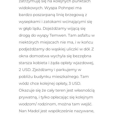
zatrzymuję się na kolejnych punktach
widokowych. Wyspa Pohnpei ma
bardzo poszarpaną linię brzegową z
wysepkami i zatokami wcinającymi się
w głąb lądu. Dojeżdżamy wijącą się
drogą do wyspy Temwen. Tam asfaltu w
niektórych miejscach nie ma, i w końcu
podjeżdżamy do wąskiej uliczki w dół. Z
okna domostwa wychyla się bezzębna
starsza kobieta i żąda opłaty wjazdowej,
2 USD. Zjeżdżamy i parkujemy w
pobliżu budynku mieszkalnego. Tam
wódz chce kolejnej opłaty, 3 USD.
Okazuje się że cały teren jest własnością
prywatną, i tylko opłacając się kolejnym
wodzom/ rodzinom, można tam wejść.
Nan Madol jest współcześnie nazywane,