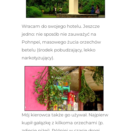
Wracam do swojego hotelu. Jeszcze
jedno: nie sposób nie zauważyć na
Pohnpei, masowego żucia orzechów
betelu (środek pobudzający, lekko
narkotyzujący).
Mój kierowca także go używał. Najpierw
kupił gałązkę z kilkoma orzechami (p.
zdjęcie niżej). Później w czasie drogi