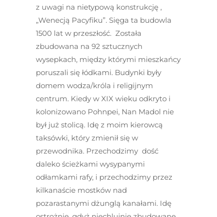
z uwagi na nietypową konstrukcję ,
„Wenecją Pacyfiku”. Sięga ta budowla
1500 lat w przeszłość. Została
zbudowana na 92 sztucznych
wysepkach, między którymi mieszkańcy
poruszali się łódkami. Budynki były
domem wodza/króla i religijnym
centrum. Kiedy w XIX wieku odkryto i
kolonizowano Pohnpei, Nan Madol nie
był już stolicą. Idę z moim kierowcą
taksówki, który zmienił się w
przewodnika. Przechodzimy dość
daleko ścieżkami wysypanymi
odłamkami rafy, i przechodzimy przez
kilkanaście mostków nad
pozarastanymi dżunglą kanałami. Idę
ostrożnie, gdyż niechlujnie zbudowane