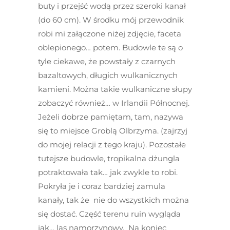
buty i przejść wodą przez szeroki kanał
(do 60 cm). W środku mój przewodnik
robi mi załączone niżej zdjęcie, faceta
oblepionego… potem. Budowle te są o
tyle ciekawe, że powstały z czarnych
bazaltowych, długich wulkanicznych
kamieni. Można takie wulkaniczne słupy
zobaczyć również… w Irlandii Północnej.
Jeżeli dobrze pamiętam, tam, nazywa
się to miejsce Groblą Olbrzyma. (zajrzyj
do mojej relacji z tego kraju). Pozostałe
tutejsze budowle, tropikalna dżungla
potraktowała tak… jak zwykle to robi.
Pokryła je i coraz bardziej zamula
kanały, tak że nie do wszystkich można
się dostać. Część terenu ruin wygląda
jak… las namorzynowy. Na koniec