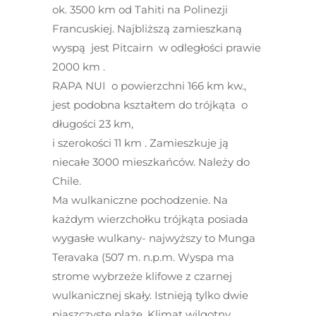
ok. 3500 km od Tahiti na Polinezji
Francuskiej. Najbliższą zamieszkaną
wyspą jest Pitcairn w odległości prawie
2000 km .
RAPA NUI o powierzchni 166 km kw.,
jest podobna kształtem do trójkąta o
długości 23 km,
i szerokości 11 km . Zamieszkuje ją
niecałe 3000 mieszkańców. Należy do
Chile.
Ma wulkaniczne pochodzenie. Na
każdym wierzchołku trójkąta posiada
wygasłe wulkany- najwyższy to Munga
Teravaka (507 m. n.p.m. Wyspa ma
strome wybrzeże klifowe z czarnej
wulkanicznej skały. Istnieją tylko dwie
piaszczyste plaże. Klimat wilgotny