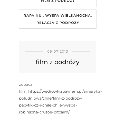
FILM Z PODRÓŻY
RAPA NUI, WYSPA WIELKANOCNA,
RELACJA Z PODRÓŻY
09-07-2013
film z podróży
zobacz
film:
https://wedrowkizpawlem.pl/ameryka-
poludniowa/chile/film-z-podrozy-
pacyfik-cz-i-chile-chile-wyspa-
robinsona-crusoe-pitcairn/