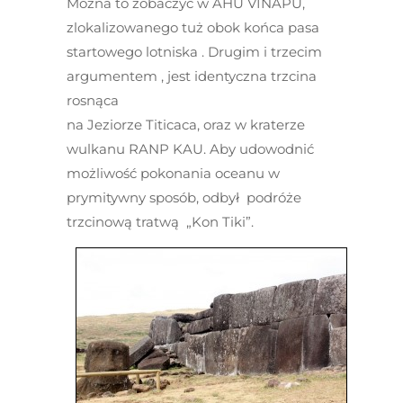
Można to zobaczyć w AHU VINAPU,
zlokalizowanego tuż obok końca pasa
startowego lotniska . Drugim i trzecim
argumentem , jest identyczna trzcina
rosnąca
na Jeziorze Titicaca, oraz w kraterze
wulkanu RANP KAU. Aby udowodnić
możliwość pokonania oceanu w
prymitywny sposób, odbył podróże
trzcinową tratwą „Kon Tiki”.