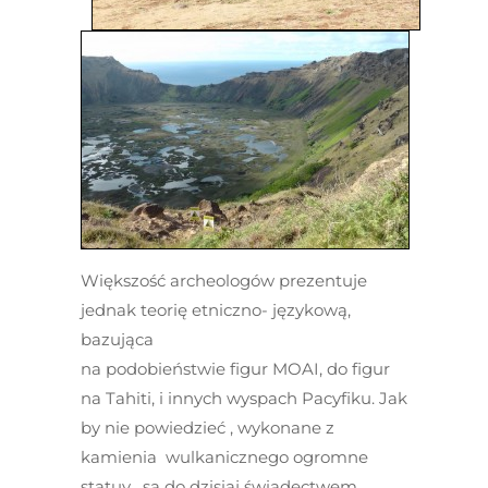
Większość archeologów prezentuje
jednak teorię etniczno- językową,
bazująca
na podobieństwie figur MOAI, do figur
na Tahiti, i innych wyspach Pacyfiku. Jak
by nie powiedzieć , wykonane z
kamienia wulkanicznego ogromne
statuy , są do dzisiaj świadectwem