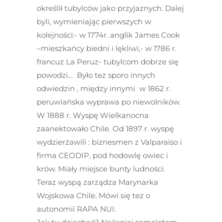
określił tubylców jako przyjaznych. Dalej
byli, wymieniając pierwszych w
kolejności:- w 1774r. anglik James Cook
–mieszkańcy biedni i lękliwi,- w 1786 r.
francuz La Peruz- tubylcom dobrze się
powodzi… Było tez sporo innych
odwiedzin , między innymi w 1862 r.
peruwiańska wyprawa po niewolników.
W 1888 r. Wyspę Wielkanocna
zaanektowało Chile. Od 1897 r. wyspę
wydzierżawili : biznesmen z Valparaiso i
firma CEODIP, pod hodowlę owiec i
krów. Miały miejsce bunty ludności.
Teraz wyspą zarządza Marynarka
Wojskowa Chile. Mówi się tez o
autonomii RAPA NUI.