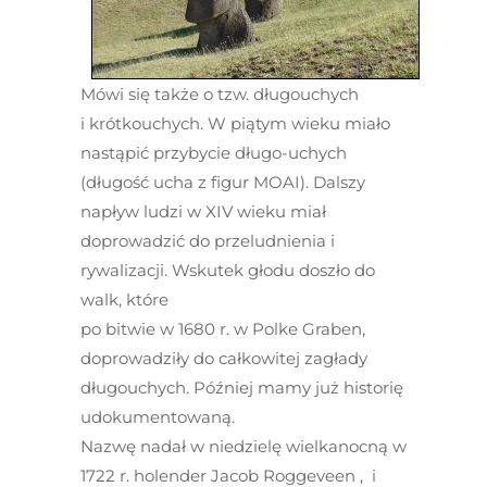
Mówi się także o tzw. długouchych
i krótkouchych. W piątym wieku miało
nastąpić przybycie długo-uchych
(długość ucha z figur MOAI). Dalszy
napływ ludzi w XIV wieku miał
doprowadzić do przeludnienia i
rywalizacji. Wskutek głodu doszło do
walk, które
po bitwie w 1680 r. w Polke Graben,
doprowadziły do całkowitej zagłady
długouchych. Później mamy już historię
udokumentowaną.
Nazwę nadał w niedzielę wielkanocną w
1722 r. holender Jacob Roggeveen , i