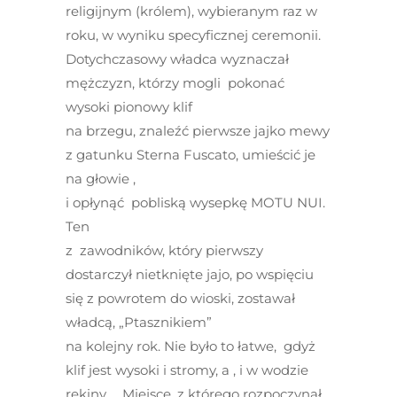
religijnym (królem), wybieranym raz w
roku, w wyniku specyficznej ceremonii.
Dotychczasowy władca wyznaczał
mężczyzn, którzy mogli pokonać
wysoki pionowy klif
na brzegu, znaleźć pierwsze jajko mewy
z gatunku Sterna Fuscato, umieścić je
na głowie ,
i opłynąć pobliską wysepkę MOTU NUI.
Ten
z zawodników, który pierwszy
dostarczył nietknięte jajo, po wspięciu
się z powrotem do wioski, zostawał
władcą, „Ptasznikiem”
na kolejny rok. Nie było to łatwe, gdyż
klif jest wysoki i stromy, a , i w wodzie
rekiny … Miejsce, z którego rozpoczynał