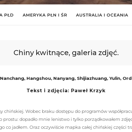
A PŁD
AMERYKA PŁN I ŚR
AUSTRALIA I OCEANIA
Chiny kwitnące, galeria zdjęć.
 Nanchang, Hangshou, Nanyang, Shijiazhuang, Yulin, Ord
Tekst i zdjęcia: Paweł Krzyk
chińskiej. Wobec braku dostępu do programów współpracuj
rostu: dopadło mnie lenistwo i tylko porządkowałem zdjęcia
ego co jadłem. Oraz oczywiście mapka całej chińskiej części tr