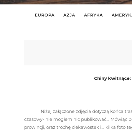
EUROPA
AZJA
AFRYKA
AMERYK
Chiny kwitnące:
Niżej załączone zdjęcia dotyczą końca trasy 
czasowy- nie mogłem nic publikować… Mówiąc po p
prowincji, oraz trochę ciekawostek i… kilka foto t