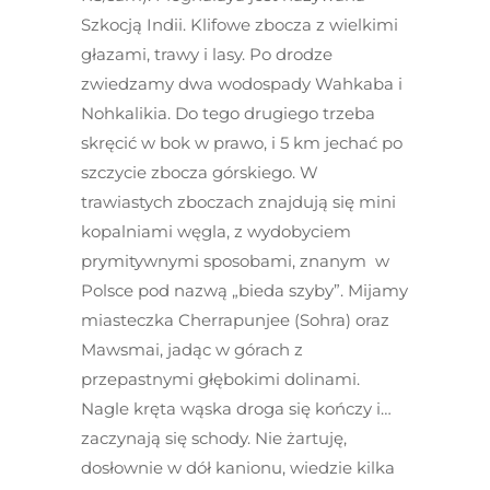
Szkocją Indii. Klifowe zbocza z wielkimi
głazami, trawy i lasy. Po drodze
zwiedzamy dwa wodospady Wahkaba i
Nohkalikia. Do tego drugiego trzeba
skręcić w bok w prawo, i 5 km jechać po
szczycie zbocza górskiego. W
trawiastych zboczach znajdują się mini
kopalniami węgla, z wydobyciem
prymitywnymi sposobami, znanym w
Polsce pod nazwą „bieda szyby”. Mijamy
miasteczka Cherrapunjee (Sohra) oraz
Mawsmai, jadąc w górach z
przepastnymi głębokimi dolinami.
Nagle kręta wąska droga się kończy i…
zaczynają się schody. Nie żartuję,
dosłownie w dół kanionu, wiedzie kilka