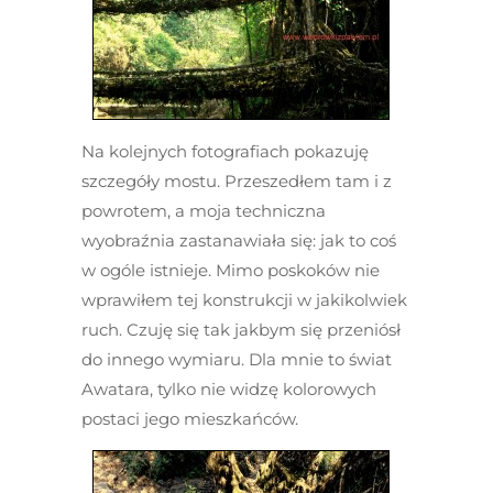
Na kolejnych fotografiach pokazuję
szczegóły mostu. Przeszedłem tam i z
powrotem, a moja techniczna
wyobraźnia zastanawiała się: jak to coś
w ogóle istnieje. Mimo poskoków nie
wprawiłem tej konstrukcji w jakikolwiek
ruch. Czuję się tak jakbym się przeniósł
do innego wymiaru. Dla mnie to świat
Awatara, tylko nie widzę kolorowych
postaci jego mieszkańców.