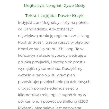
Meghalaya, Nongriat- Żywe Mosty
Tekst i zdjęcia: Paweł Krzyk
Indyjski stan Meghalaya leży na północ
od Bangladeszu. Aby zobaczyć
największą atrakcję regionu tzw „Living
Root Bridges”, trzeba ruszyć w głąb gór
Khasi ze stolicy stanu- Shillong. Ja w
końcowym etapie wyprawy wędruję z
grupką przyjaciół, i dlatego po prostu
wynajęliśmy samochód. Ruszyliśmy
wcześnie rano o 6.00, gdyż plan
przewiduje: przejechanie po dziurawych
drogach ponad siedemdziesięciu
kilometrów, trekking kilkugodzinny w
dół kanionu, i powrót do Shillong (3300
RS/sam). Meghalaya jest nazywana