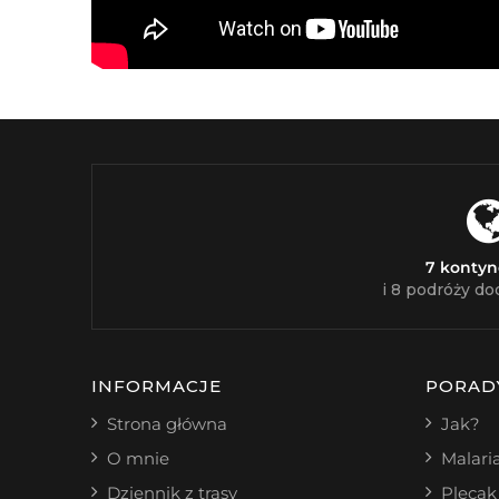
7 konty
i 8 podróży do
INFORMACJE
PORAD
Strona główna
Jak?
O mnie
Malari
Dziennik z trasy
Plecak