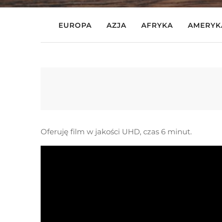
EUROPA
AZJA
AFRYKA
AMERYK
Oferuję film w jakości UHD, czas 6 minut.