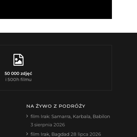
50 000 zdjęć
i 500h filmu
NA ŻYWO Z PODRÓŻY
film Irak: Samarra, Karbala, Babilon
3 sierpnia 2026
film Irak, Bagdad
28 lipca 2026