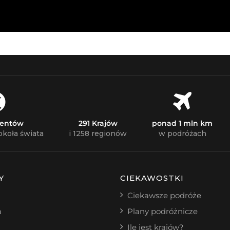
nentów
291 Krajów
ponad 1 mln km
okoła świata
i 1258 regionów
w podróżach
Y
CIEKAWOSTKI
Ciekawsze podróże
a
Plany podróżnicze
Ile jest krajów?