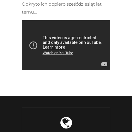
Odkryto ich dopiero sześćdziesiąt lat
temu…