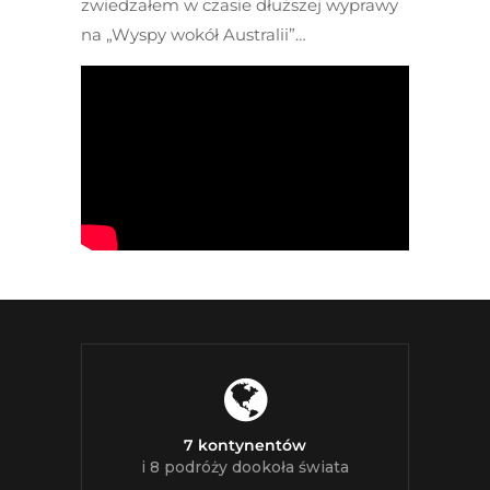
zwiedzałem w czasie dłuższej wyprawy
na „Wyspy wokół Australii”…
7 kontynentów
i 8 podróży dookoła świata