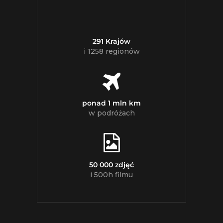
291 Krajów
i 1258 regionów
ponad 1 mln km
w podróżach
50 000 zdjęć
i 500h filmu