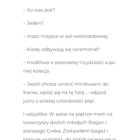
– Ilu was jest?
– Jeden?
– masz miejsce w sali wieloosobowej.
– Kiedy odbywają się ceremonie?
– modlitwa o szesnastej trzydzieści a po
niej kolacja.
– Jeżeli chcesz wrócić minibusem do
Karies, wpisz się na tę listę…- odjazd
jutro o szóstej czterdzieści pięć.
I wszystko. W salce na piętrze mam za
towarzyszy dwóch młodych Rosjan i
starszego Greka. Zostawiłem bagaż i
planuję wymarsz, do znajdującego się w