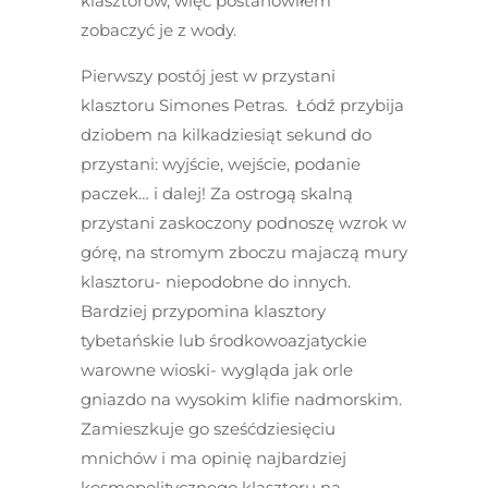
klasztorów, więc postanowiłem
zobaczyć je z wody.
Pierwszy postój jest w przystani
klasztoru Simones Petras. Łódź przybija
dziobem na kilkadziesiąt sekund do
przystani: wyjście, wejście, podanie
paczek… i dalej! Za ostrogą skalną
przystani zaskoczony podnoszę wzrok w
górę, na stromym zboczu majaczą mury
klasztoru- niepodobne do innych.
Bardziej przypomina klasztory
tybetańskie lub środkowoazjatyckie
warowne wioski- wygląda jak orle
gniazdo na wysokim klifie nadmorskim.
Zamieszkuje go sześćdziesięciu
mnichów i ma opinię najbardziej
kosmopolitycznego klasztoru na