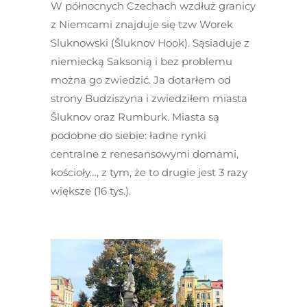
W północnych Czechach wzdłuż granicy
z Niemcami znajduje się tzw Worek
Sluknowski (Šluknov Hook). Sąsiaduje z
niemiecką Saksonią i bez problemu
można go zwiedzić. Ja dotarłem od
strony Budziszyna i zwiedziłem miasta
Šluknov oraz Rumburk. Miasta są
podobne do siebie: ładne rynki
centralne z renesansowymi domami,
kościoły…, z tym, że to drugie jest 3 razy
większe (16 tys.).