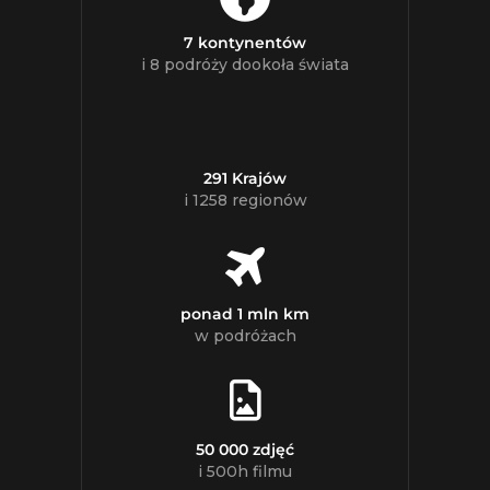
7 kontynentów
i 8 podróży dookoła świata
291 Krajów
i 1258 regionów
ponad 1 mln km
w podróżach
50 000 zdjęć
i 500h filmu