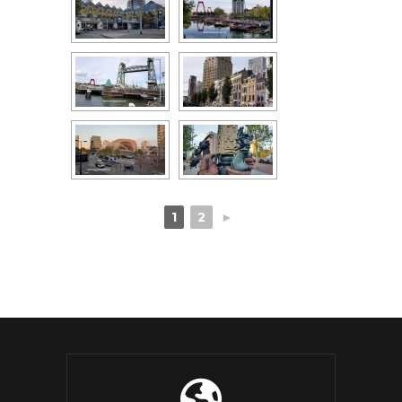
1
2
►