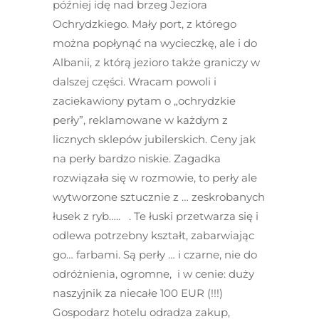
później idę nad brzeg Jeziora
Ochrydzkiego. Mały port, z którego
można popłynąć na wycieczkę, ale i do
Albanii, z którą jezioro także graniczy w
dalszej części. Wracam powoli i
zaciekawiony pytam o „ochrydzkie
perły”, reklamowane w każdym z
licznych sklepów jubilerskich. Ceny jak
na perły bardzo niskie. Zagadka
rozwiązała się w rozmowie, to perły ale
wytworzone sztucznie z … zeskrobanych
łusek z ryb….. . Te łuski przetwarza się i
odlewa potrzebny kształt, zabarwiając
go… farbami. Są perły … i czarne, nie do
odróżnienia, ogromne, i w cenie: duży
naszyjnik za niecałe 100 EUR (!!!)
Gospodarz hotelu odradza zakup,