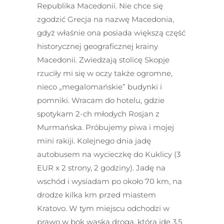
Republika Macedonii
. Nie chce się
zgodzić Grecja na nazwę Macedonia,
gdyż właśnie ona posiada większą część
historycznej geograficznej krainy
Macedonii. Zwiedzają stolicę Skopje
rzuciły mi się w oczy także ogromne,
nieco „megalomańskie” budynki i
pomniki. Wracam do hotelu, gdzie
spotykam 2-ch młodych Rosjan z
Murmańska. Próbujemy piwa i mojej
mini rakiji. Kolejnego dnia jadę
autobusem na wycieczkę do Kuklicy (3
EUR x 2 strony, 2 godziny). Jadę na
wschód i wysiadam po około 70 km, na
drodze kilka km przed miastem
Kratovo. W tym miejscu odchodzi w
prawo w bok wąska droga, którą idę 3,5