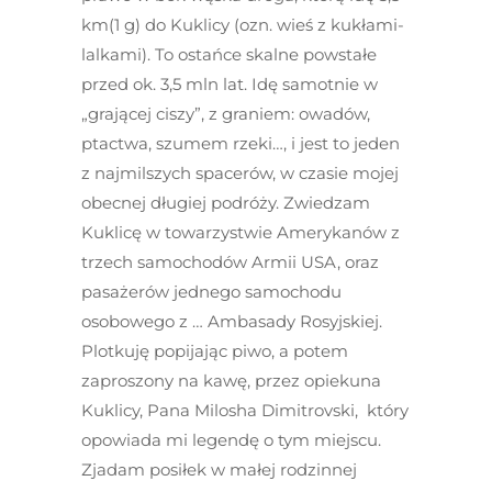
km(1 g) do Kuklicy (ozn. wieś z kukłami-
lalkami). To ostańce skalne powstałe
przed ok. 3,5 mln lat. Idę samotnie w
„grającej ciszy”, z graniem: owadów,
ptactwa, szumem rzeki…, i jest to jeden
z najmilszych spacerów, w czasie mojej
obecnej długiej podróży. Zwiedzam
Kuklicę w towarzystwie Amerykanów z
trzech samochodów Armii USA, oraz
pasażerów jednego samochodu
osobowego z … Ambasady Rosyjskiej.
Plotkuję popijając piwo, a potem
zaproszony na kawę, przez opiekuna
Kuklicy, Pana Milosha Dimitrovski, który
opowiada mi legendę o tym miejscu.
Zjadam posiłek w małej rodzinnej