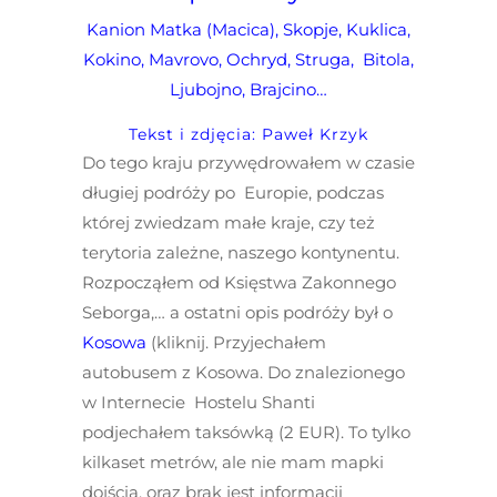
Kanion Matka (Macica), Skopje
,
Kuklica,
Kokino, Mavrovo, Ochryd, Struga, Bitola,
Ljubojno, Brajcino…
Tekst i zdjęcia: Paweł Krzyk
Do tego kraju przywędrowałem w czasie
długiej podróży po Europie, podczas
której zwiedzam małe kraje, czy też
terytoria zależne, naszego kontynentu.
Rozpocząłem od Księstwa Zakonnego
Seborga,… a ostatni opis podróży był o
Kosowa
(kliknij. Przyjechałem
autobusem z Kosowa. Do znalezionego
w Internecie Hostelu Shanti
podjechałem taksówką (2 EUR). To tylko
kilkaset metrów, ale nie mam mapki
dojścia, oraz brak jest informacji