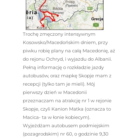
Trochę zmęczony intensywnym
Kosowsko/Macedońskim dniem, przy
piwku robię plany na całą Macedonię, aż
do rejonu Ochryd, i wyjazdu do Albanii.
Pełną informację o rozkładzie jazdy
autobusów, oraz mapkę Skopje mam z
recepcji (tylko tam je mieli). Mój
pierwszy dzień w Macedonii
przeznaczam na atrakcję nr 1 w rejonie
Skopje, czyli Kanion Matka (oznacza to
Macica- ta w łonie kobiecym).
Wyjeżdżam autobusem podmiejskim
(pozagrodskim) nr 60, o godzinie 9,30