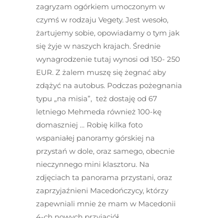
zagryzam ogórkiem umoczonym w
czymś w rodzaju Vegety. Jest wesoło,
żartujemy sobie, opowiadamy o tym jak
się żyje w naszych krajach. Średnie
wynagrodzenie tutaj wynosi od 150- 250
EUR. Z żalem muszę się żegnać aby
zdążyć na autobus. Podczas pożegnania
typu „na misia”, też dostaję od 67
letniego Mehmeda również 100-kę
domaszniej … Robię kilka foto
wspaniałej panoramy górskiej na
przystań w dole, oraz samego, obecnie
nieczynnego mini klasztoru. Na
zdjęciach ta panorama przystani, oraz
zaprzyjaźnieni Macedończycy, którzy
zapewniali mnie że mam w Macedonii
4-ch nowych przyjaciół.