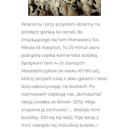
Wracamy i przy przystani idziemy na
przełęcz górską (w cenie), do
znajdującego się tam Monasteru Św.
Nikola (d. klasztor). To 25 minut ostro
pod górę wąską kamienista ścieżką.
Spotykam tam 4-ch starszych
Macedończyków (w wieku 67-80 lat),
którzy przyszli tutaj z dołu górami i teraz
leżą odpoczywając na ławkach. Po
rozmowach częstują nas „domasznią”
rakiją (wódka ze śliwek- 52%). Moja
znajoma ją zachwala i … dostaje mini
butelkę- 100-kę tej rakiji. Piję rakiję z
mini nakrętki tej malutkiej butelki, i