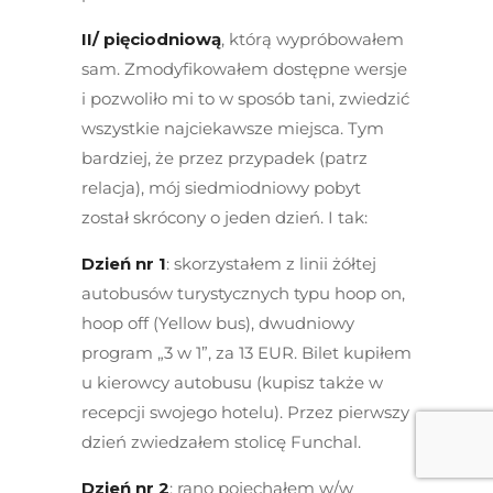
II/ pięciodniową
, którą wypróbowałem
sam. Zmodyfikowałem dostępne wersje
i pozwoliło mi to w sposób tani, zwiedzić
wszystkie najciekawsze miejsca. Tym
bardziej, że przez przypadek (patrz
relacja), mój siedmiodniowy pobyt
został skrócony o jeden dzień. I tak:
Dzień nr 1
: skorzystałem z linii żółtej
autobusów turystycznych typu hoop on,
hoop off (Yellow bus), dwudniowy
program „3 w 1”, za 13 EUR. Bilet kupiłem
u kierowcy autobusu (kupisz także w
recepcji swojego hotelu). Przez pierwszy
dzień zwiedzałem stolicę Funchal.
Dzień nr 2
: rano pojechałem w/w