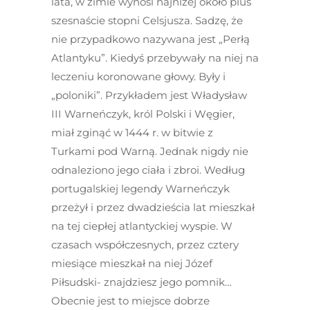
lata, w zimie wynosi najniżej około plus
szesnaście stopni Celsjusza. Sadzę, że
nie przypadkowo nazywana jest „Perłą
Atlantyku”. Kiedyś przebywały na niej na
leczeniu koronowane głowy. Były i
„poloniki”. Przykładem jest Władysław
III Warneńczyk, król Polski i Węgier,
miał zginąć w 1444 r. w bitwie z
Turkami pod Warną. Jednak nigdy nie
odnaleziono jego ciała i zbroi. Według
portugalskiej legendy Warneńczyk
przeżył i przez dwadzieścia lat mieszkał
na tej ciepłej atlantyckiej wyspie. W
czasach współczesnych, przez cztery
miesiące mieszkał na niej Józef
Piłsudski- znajdziesz jego pomnik…
Obecnie jest to miejsce dobrze