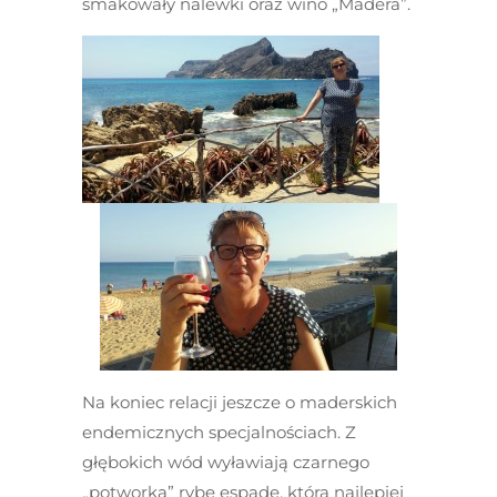
smakowały nalewki oraz wino „Madera”.
Na koniec relacji jeszcze o maderskich
endemicznych specjalnościach. Z
głębokich wód wyławiają czarnego
„potworka” rybę espadę, która najlepiej