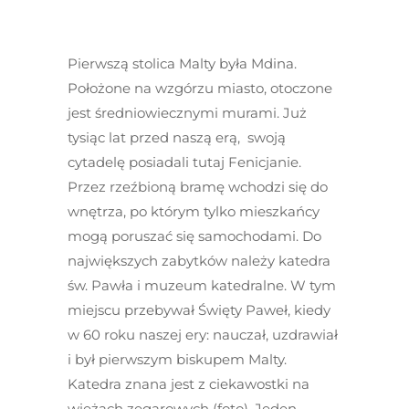
Pierwszą stolica Malty była Mdina.
Położone na wzgórzu miasto, otoczone
jest średniowiecznymi murami. Już
tysiąc lat przed naszą erą, swoją
cytadelę posiadali tutaj Fenicjanie.
Przez rzeźbioną bramę wchodzi się do
wnętrza, po którym tylko mieszkańcy
mogą poruszać się samochodami. Do
największych zabytków należy katedra
św. Pawła i muzeum katedralne. W tym
miejscu przebywał Święty Paweł, kiedy
w 60 roku naszej ery: nauczał, uzdrawiał
i był pierwszym biskupem Malty.
Katedra znana jest z ciekawostki na
wieżach zegarowych (foto). Jeden