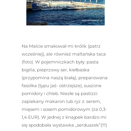
Na Malcie smakował mi królik (patrz
wcześniej), ale również maltańska taca
(foto). W pojemniczkach były: pasta
bigilia, pieprzowy ser, kiełbaska
(przypomina naszą białą), preparowana
fasolka (typu jaś- ostrzejsze), suszone
pomidory i chleb. Niezłe są pastizzi:
zapiekany makaron lub ryz z: serem,
mięsem i sosem pomidorowym (za 0,3-
1,4 EUR). W jednej z knajpek bardzo mi
się spodobała wystawka „serduszek”(!!!)