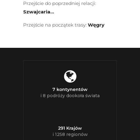
Przejście do poprzedniej relacji:
Szwajcaria…
Przejście na początek trasy:
Węgry
7 kontynentów
i 8 podróży dookoła świata
291 Krajów
i 1258 regionów