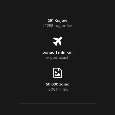
291 Krajów
i 1258 regionów
ponad 1 mln km
w podróżach
50 000 zdjęć
i 500h filmu