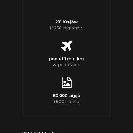
291 Krajów
i 1258 regionów
ponad 1 mln km
w podróżach
50 000 zdjęć
i 500h filmu