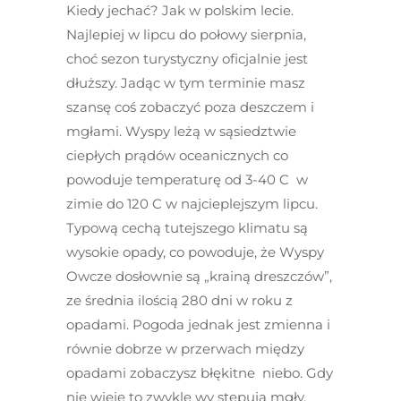
Kiedy jechać?
Jak w polskim lecie.
Najlepiej w lipcu do połowy sierpnia,
choć sezon turystyczny oficjalnie jest
dłuższy. Jadąc w tym terminie masz
szansę coś zobaczyć poza deszczem i
mgłami. Wyspy leżą w sąsiedztwie
ciepłych prądów oceanicznych co
powoduje temperaturę od 3-4
0
C w
zimie do 12
0
C w najcieplejszym lipcu.
Typową cechą tutejszego klimatu są
wysokie opady, co powoduje, że Wyspy
Owcze dosłownie są „krainą dreszczów”,
ze średnia ilością 280 dni w roku z
opadami. Pogoda jednak jest zmienna i
równie dobrze w przerwach między
opadami zobaczysz błękitne niebo. Gdy
nie wieje to zwykle wy stępują mgły.