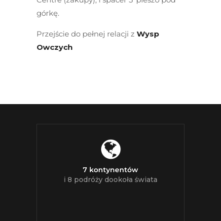
górkę.
Przejście do pełnej relacji z
Wysp
Owczych
7 kontynentów
i 8 podróży dookoła świata