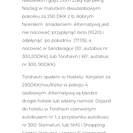
Niebieskim gdyż Dom Żółty był pełny.
Nocleg w malutkim dwuosobowym
pokoiku za 250 DKK z b. dobrym
farerskim śniadaniem. Alternatywą jest
nie nocować: przypłynąć rano (10,20) i
odpłynąć po południu (17.05), a
nocować w Sandaragur (10’, autobus nr
300,20DKK) lub Torshavn ( 60’, autobus
nr 300, 90DKK).
Torshavn:
spałem w Hostelu Kerjalon za
250DKK/noc/łóżko w pokoju 4
osobowym. Alternatywą są bardzo
drogie hotele lub własny namiot. Dojazd
do hotelu w Torshavn czerwonym
autobusem nr 1, z przystanku autobusu
nr 300: Steinatun, lub SMS i Shopping
Centre (zakupy), i spacer 5’ pieszo pod