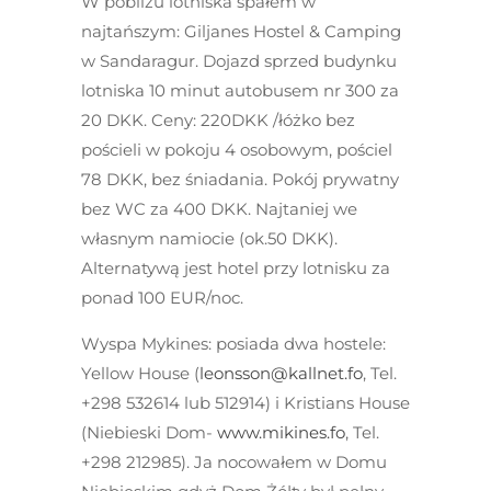
W pobliżu lotniska
spałem w
najtańszym:
Giljanes Hostel & Camping
w Sandaragur. Dojazd sprzed budynku
lotniska 10 minut autobusem nr 300 za
20 DKK. Ceny: 220DKK /łóżko bez
pościeli w pokoju 4 osobowym, pościel
78 DKK, bez śniadania. Pokój prywatny
bez WC za 400 DKK. Najtaniej we
własnym namiocie (ok.50 DKK).
Alternatywą jest hotel przy lotnisku za
ponad 100 EUR/noc.
Wyspa Mykines:
posiada dwa hostele:
Yellow House
(
leonsson@kallnet.fo
, Tel.
+298 532614 lub 512914) i
Kristians House
(Niebieski Dom-
www.mikines.fo
, Tel.
+298 212985). Ja nocowałem w Domu