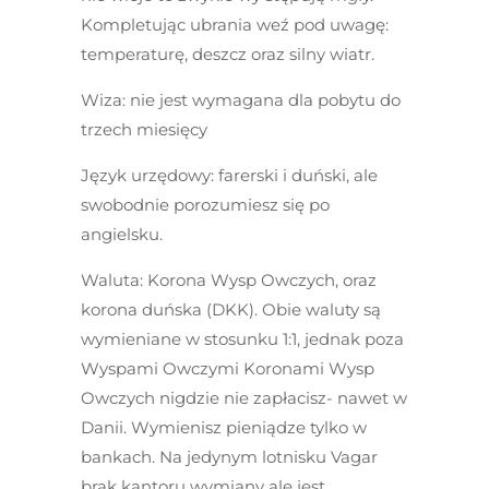
Kompletując ubrania weź pod uwagę:
temperaturę, deszcz oraz silny wiatr.
Wiza
: nie jest wymagana dla pobytu do
trzech miesięcy
Język urzędowy:
farerski i duński, ale
swobodnie porozumiesz się po
angielsku.
Waluta:
Korona Wysp Owczych, oraz
korona duńska (DKK). Obie waluty są
wymieniane w stosunku 1:1, jednak poza
Wyspami Owczymi Koronami Wysp
Owczych nigdzie nie zapłacisz- nawet w
Danii. Wymienisz pieniądze tylko w
bankach. Na jedynym lotnisku Vagar
brak kantoru wymiany ale jest