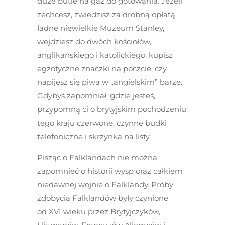
duże butle na gaz do gotowania. Jeżeli
zechcesz, zwiedzisz za drobną opłatą
ładne niewielkie Muzeum Stanley,
wejdziesz do dwóch kościołów,
anglikańskiego i katolickiego, kupisz
egzotyczne znaczki na poczcie, czy
napijesz się piwa w „angielskim” barze.
Gdybyś zapomniał, gdzie jesteś,
przypomną ci o brytyjskim pochodzeniu
tego kraju czerwone, czynne budki
telefoniczne i skrzynka na listy.
Pisząc o Falklandach nie można
zapomnieć o historii wysp oraz całkiem
niedawnej wojnie o Falklandy. Próby
zdobycia Falklandów były czynione
od XVI wieku przez Brytyjczyków,