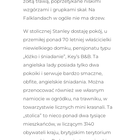
żółtą trawą, poprzetykane niskimi
wzgórzami i grupkami skał. Na
Falklandach w ogóle nie ma drzew.
W stolicznej Stanley dostaję pokój, u
przemiłej ponad 70 letniej właścicielki
niewielkiego domku, pensjonatu typu
„łóżko i śniadanie”, Key’s B&B. Ta
angielska lady posiada tylko dwa
pokoiki i serwuje bardzo smaczne,
obfite, angielskie śniadania. Można
przenocować również we własnym
namiocie w ogródku, na trawniku, w
towarzystwie licznych mini krasnali. Ta
„stolica” to nieco ponad dwa tysiące
mieszkańców, w liczącym 3140
obywateli kraju, brytyjskim terytorium