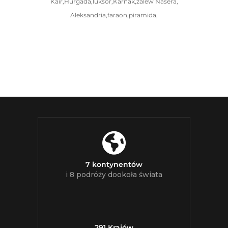
Kair,Hurgada,luksor,Karnak,zalew Nasera,
Aleksandria,faraon,piramida,
7 kontynentów
i 8 podróży dookoła świata
291 Krajów