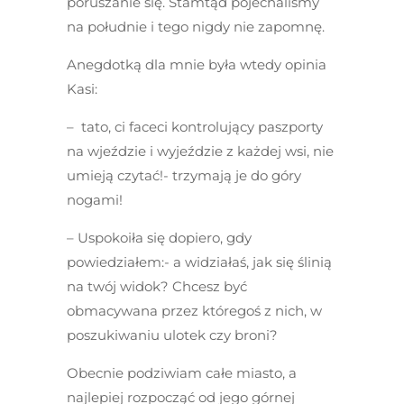
poruszanie się. Stamtąd pojechaliśmy
na południe i tego nigdy nie zapomnę.
Anegdotką dla mnie była wtedy opinia
Kasi:
– tato, ci faceci kontrolujący paszporty
na wjeździe i wyjeździe z każdej wsi, nie
umieją czytać!- trzymają je do góry
nogami!
– Uspokoiła się dopiero, gdy
powiedziałem:- a widziałaś, jak się ślinią
na twój widok? Chcesz być
obmacywana przez któregoś z nich, w
poszukiwaniu ulotek czy broni?
Obecnie podziwiam całe miasto, a
najlepiej rozpocząć od jego górnej