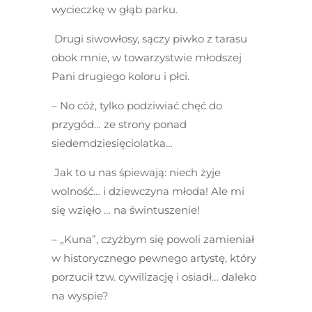
wycieczkę w głąb parku.
Drugi siwowłosy, sączy piwko z tarasu
obok mnie, w towarzystwie młodszej
Pani drugiego koloru i płci.
– No cóż, tylko podziwiać chęć do
przygód… ze strony ponad
siedemdziesięciolatka…
Jak to u nas śpiewają: niech żyje
wolność… i dziewczyna młoda! Ale mi
się wzięło … na świntuszenie!
– „Kuna”, czyżbym się powoli zamieniał
w historycznego pewnego artystę, który
porzucił tzw. cywilizację i osiadł… daleko
na wyspie?