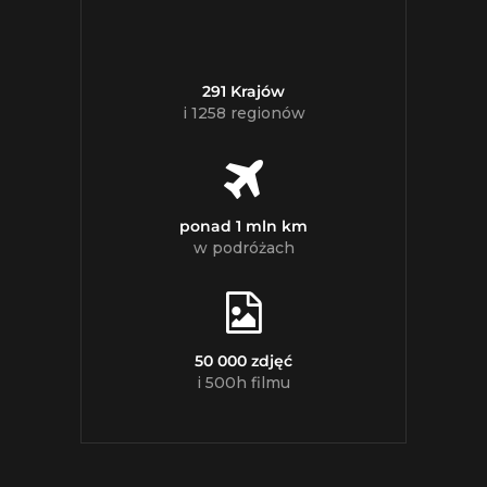
291 Krajów
i 1258 regionów
ponad 1 mln km
w podróżach
50 000 zdjęć
i 500h filmu