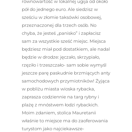
równowartość w lokalnej ugija od około
pół do jednego euro. Ale siedzisz w
sześciu w złomie taksówki osobowej,
przeznaczonej dla trzech osób. No
chyba, że jesteś „panisko” i zapłacisz
sam za wszystkie sześć miejsc. Miejsca
będziesz miał pod dostatkiem, ale nadal
będzie w drodze: jęczało, skrzypiało,
rzęziło i trzeszczało- sam sobie wymyśl
jeszcze parę paskudnie brzmiących anty
samochodowych przymiotników! Żyjąca
w pobliżu miasta wioska rybacka,
zaprasza codziennie na targ rybny i
plażę z mnóstwem łodzi rybackich.
Moim zdaniem, stolica Mauretanii
właśnie to miejsce ma do zaoferowania
turystom jako najciekawsze-