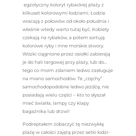
egzotyczny koloryt rybackiej plaży z
kilkuset kolorowymi łodziami. Łodzie
wracają z połowów od około południa i
właśnie wtedy warto tutaj być. Kobiety
czekają na rybaków, a potem sortują
kolorowe ryby i inne morskie stwory.
Wózki ciągnione przez osiołki zabierają
je do hali targowej przy plaży, lub do…
tego co moim zdaniem ledwo zasługuje
na miano samochodów. Te „rzęchy”
samochodopodobne ledwo jeżdżą, nie
posiadają wielu części – kto to słyszał
mieć światła, lampy czy klapy
bagażnika lub drzwi!
Podreptałem zobaczyć tę niezwykłą
plażę w całości zajętą przez setki łodzi-