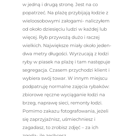
w jedną i drugą stronę. Jest na co
popatrzeć. Na plażę przybijają łodzie z
wieloosobowymi załogami- naliczyłem
od około dziesięciu ludzi w każdej lub
więcej. Ryb przywożą dużo i raczej
wielkich. Największe miały około jeden-
dwa metry długości. Wyrzucają z łodzi
ryby w piasek na plażę i tam następuje
segregacja. Czasem przychodzi klient i
wybiera swój towar. W innym miejscu
podpatruję normalne zajęcia rybaków:
zbiorowe ręczne wyciąganie łodzi na
brzeg, naprawę sieci, remonty łodzi.
Pomimo zakazu fotografowania, jeżeli
się zaprzyjaźnisz, uśmiechniesz i
zagadasz, to zrobisz zdjęć – za ich
zgodą- ile zechcesz.