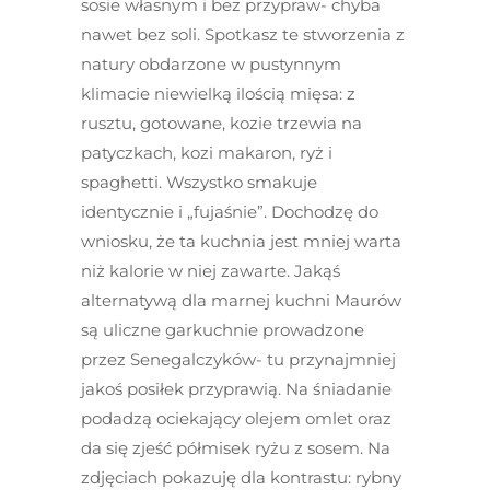
sosie własnym i bez przypraw- chyba
nawet bez soli. Spotkasz te stworzenia z
natury obdarzone w pustynnym
klimacie niewielką ilością mięsa: z
rusztu, gotowane, kozie trzewia na
patyczkach, kozi makaron, ryż i
spaghetti. Wszystko smakuje
identycznie i „fujaśnie”. Dochodzę do
wniosku, że ta kuchnia jest mniej warta
niż kalorie w niej zawarte. Jakąś
alternatywą dla marnej kuchni Maurów
są uliczne garkuchnie prowadzone
przez Senegalczyków- tu przynajmniej
jakoś posiłek przyprawią. Na śniadanie
podadzą ociekający olejem omlet oraz
da się zjeść półmisek ryżu z sosem. Na
zdjęciach pokazuję dla kontrastu: rybny