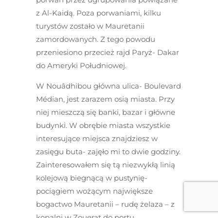
z Al-Kaidą. Poza porwaniami, kilku
turystów zostało w Mauretanii
zamordowanych. Z tego powodu
przeniesiono przecież rajd Paryż- Dakar
do Ameryki Południowej.
W Nouâdhibou główna ulica- Boulevard
Médian, jest zarazem osią miasta. Przy
niej mieszczą się banki, bazar i główne
budynki. W obrębie miasta wszystkie
interesujące miejsca znajdziesz w
zasięgu buta- zajęło mi to dwie godziny.
Zainteresowałem się tą niezwykłą linią
kolejową biegnącą w pustynię-
pociągiem wożącym największe
bogactwo Mauretanii – rudę żelaza – z
kopalni w Zouerat do portu