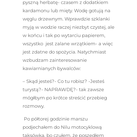
pyszną herbatę- czasem z dodatkiem
kardamonu lub mięty. Wodę gotują na
węglu drzewnym. Wprawdzie szklanki
myją w wodzie raczej niezbyt czystej, ale
w końcu i tak po wytarciu papierem,
wszystko jest zalane wrzątkiem- a więc
jest zdatne do spożycia. Natychmiast
wzbudzam zainteresowanie
kawiarnianych bywalców:
– Skąd jesteś?- Co tu robisz? -Jesteś
turystą?- NAPRAWDĘ?- tak zawsze
mógłbym po krótce streścić przebieg
rozmowy.
Po półtorej godzinie marszu
podjechałem do Nilu motocyklową
taksówką, bo czułem, że poszedłem