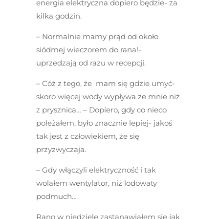
energia elektryczna dopiero będzie- za
kilka godzin.
– Normalnie mamy prąd od około
siódmej wieczorem do rana!-
uprzedzają od razu w recepcji.
– Cóż z tego, że mam się gdzie umyć-
skoro więcej wody wypływa ze mnie niż
z prysznica… – Dopiero, gdy co nieco
poleżałem, było znacznie lepiej- jakoś
tak jest z człowiekiem, że się
przyzwyczaja.
– Gdy włączyli elektryczność i tak
wolałem wentylator, niż lodowaty
podmuch…
Rano w niedzielę zastanawiałem się jak