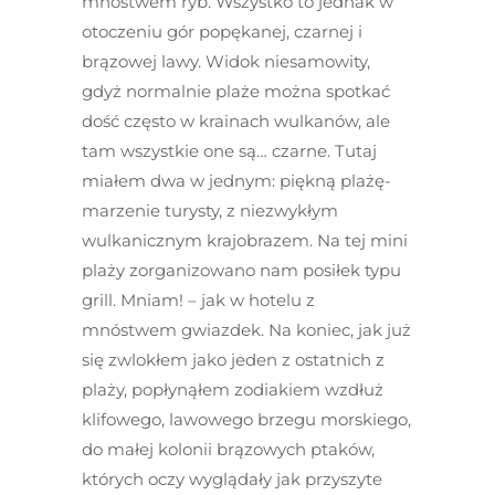
mnóstwem ryb. Wszystko to jednak w
otoczeniu gór popękanej, czarnej i
brązowej lawy. Widok niesamowity,
gdyż normalnie plaże można spotkać
dość często w krainach wulkanów, ale
tam wszystkie one są… czarne. Tutaj
miałem dwa w jednym: piękną plażę-
marzenie turysty, z niezwykłym
wulkanicznym krajobrazem. Na tej mini
plaży zorganizowano nam posiłek typu
grill. Mniam! – jak w hotelu z
mnóstwem gwiazdek. Na koniec, jak już
się zwlokłem jako jeden z ostatnich z
plaży, popłynąłem zodiakiem wzdłuż
klifowego, lawowego brzegu morskiego,
do małej kolonii brązowych ptaków,
których oczy wyglądały jak przyszyte