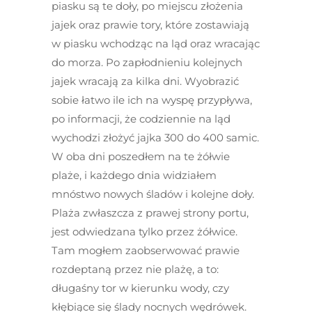
piasku są te doły, po miejscu złożenia
jajek oraz prawie tory, które zostawiają
w piasku wchodząc na ląd oraz wracając
do morza. Po zapłodnieniu kolejnych
jajek wracają za kilka dni. Wyobrazić
sobie łatwo ile ich na wyspę przypływa,
po informacji, że codziennie na ląd
wychodzi złożyć jajka 300 do 400 samic.
W oba dni poszedłem na te żółwie
plaże, i każdego dnia widziałem
mnóstwo nowych śladów i kolejne doły.
Plaża zwłaszcza z prawej strony portu,
jest odwiedzana tylko przez żółwice.
Tam mogłem zaobserwować prawie
rozdeptaną przez nie plażę, a to:
długaśny tor w kierunku wody, czy
kłębiące się ślady nocnych wędrówek.