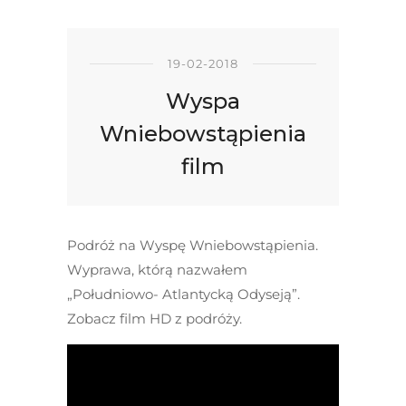
19-02-2018
Wyspa
Wniebowstąpienia
film
Podróż na Wyspę Wniebowstąpienia.
Wyprawa, którą nazwałem
„Południowo- Atlantycką Odyseją”.
Zobacz film HD z podróży.