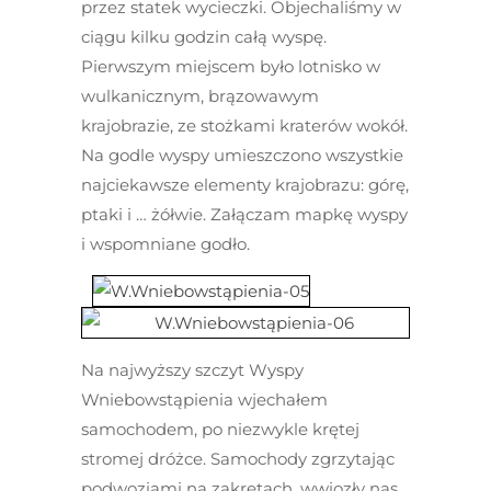
przez statek wycieczki. Objechaliśmy w
ciągu kilku godzin całą wyspę.
Pierwszym miejscem było lotnisko w
wulkanicznym, brązowawym
krajobrazie, ze stożkami kraterów wokół.
Na godle wyspy umieszczono wszystkie
najciekawsze elementy krajobrazu: górę,
ptaki i … żółwie. Załączam mapkę wyspy
i wspomniane godło.
Na najwyższy szczyt Wyspy
Wniebowstąpienia wjechałem
samochodem, po niezwykle krętej
stromej dróżce. Samochody zgrzytając
podwoziami na zakrętach, wwiozły nas