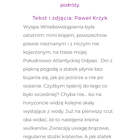
podróży.
Tekst i zdjęcia: Paweł Krzyk
Wyspa Wniebowstąpienia
była
ostatnim: mini krajem, powszechnie
prawie nieznanym i z niczym nie
kojarzonym, na trasie mojej
Południowo-Atlantyckiej Odysei. Dni z
piękną pogodą a statek płynie bez
bujania się, jak po jeziorze a nie po
oceanie. Czyżbym tęsknij do tego co
było wcześniej? Chyba nie… bo na
horyzoncie widzę kolejne skały
wystające z wody. Już na pierwszy rzut
oka widać, że to następna kraina
wulkanów. Zwracają uwagę brązowe,
regularne stożki kraterów. A jak statek