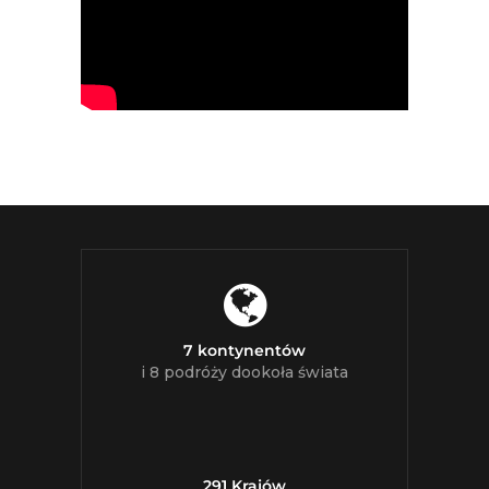
7 kontynentów
i 8 podróży dookoła świata
291 Krajów