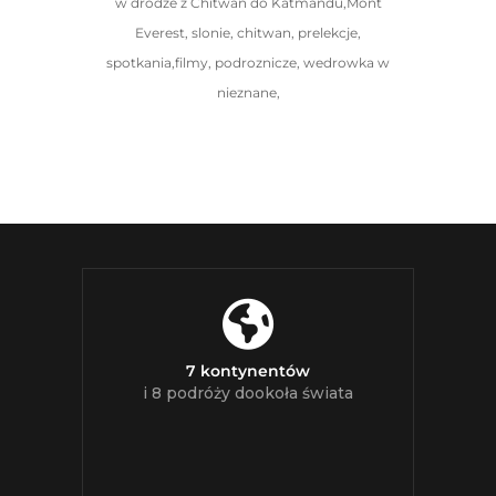
w drodze z Chitwan do Katmandu,Mont
Everest, slonie, chitwan, prelekcje,
spotkania,filmy, podroznicze, wedrowka w
nieznane,
7 kontynentów
i 8 podróży dookoła świata