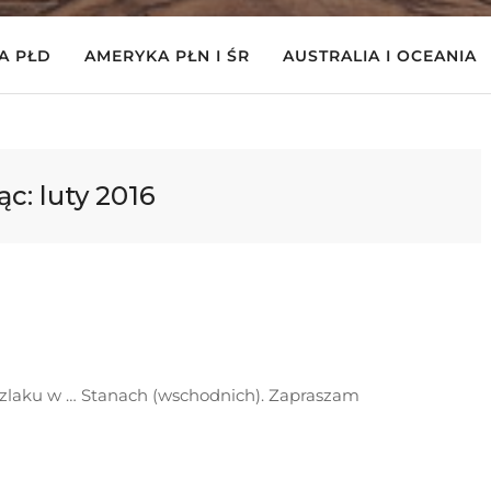
A PŁD
AMERYKA PŁN I ŚR
AUSTRALIA I OCEANIA
ąc:
luty 2016
laku w … Stanach (wschodnich). Zapraszam