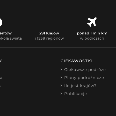
nentów
291 Krajów
ponad 1 mln km
okoła świata
i 1258 regionów
w podróżach
Y
CIEKAWOSTKI
Ciekawsze podróże
ia
Plany podróżnicze
k
Ile jest krajów?
Publikacje