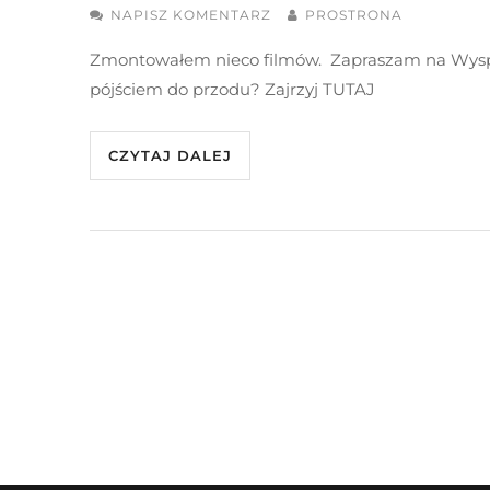
NAPISZ KOMENTARZ
PROSTRONA
Zmontowałem nieco filmów. Zapraszam na Wyspy 
pójściem do przodu? Zajrzyj TUTAJ
CZYTAJ DALEJ