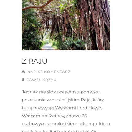
Z RAJU
NAPISZ KOMENTARZ
PAWEŁ KRZYK
Jednak nie skorzystałem z pomysłu
pozostania w australijskim Raju, który
tutaj nazywają Wyspami Lord Howe.
Wracam do Sydney, znowu 36-
osobowym samolocikiem, z kangurkiem
na skrzydle- Eastern Australian Air.