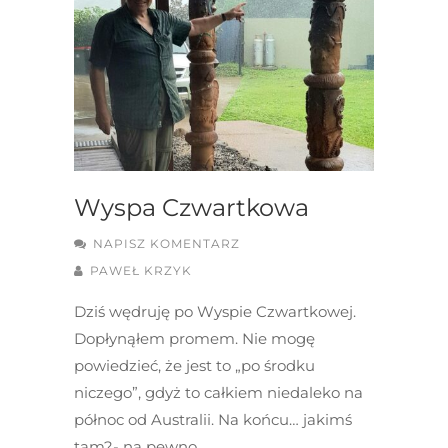
Wyspa Czwartkowa
NAPISZ KOMENTARZ
PAWEŁ KRZYK
Dziś wędruję po Wyspie Czwartkowej.
Dopłynąłem promem. Nie mogę
powiedzieć, że jest to „po środku
niczego”, gdyż to całkiem niedaleko na
północ od Australii. Na końcu… jakimś
tam?- na pewno….