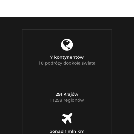
7 kontynentów
i 8 podróży dookoła świata
291 Krajów
i 1258 regionów
ponad 1 mln km