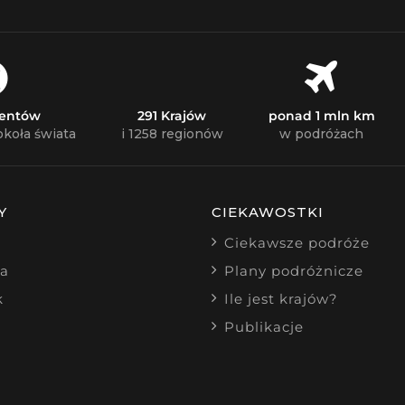
nentów
291 Krajów
ponad 1 mln km
okoła świata
i 1258 regionów
w podróżach
Y
CIEKAWOSTKI
Ciekawsze podróże
ia
Plany podróżnicze
k
Ile jest krajów?
Publikacje