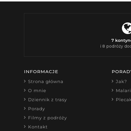
7 konty
i 8 podróży do
INFORMACJE
PORAD
Strona główna
Jak?
O mnie
Malar
Dziennik z trasy
Pleca
Porady
Filmy z podróży
Kontakt