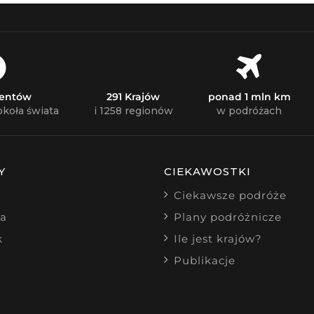
nentów
291 Krajów
ponad 1 mln km
okoła świata
i 1258 regionów
w podróżach
Y
CIEKAWOSTKI
Ciekawsze podróże
ia
Plany podróżnicze
k
Ile jest krajów?
Publikacje