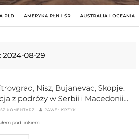
A PŁD
AMERYKA PŁN I ŚR
AUSTRALIA I OCEANIA
:
2024-08-29
trovgrad, Nisz, Bujanevac, Skopje.
cja z podróży w Serbii i Macedonii…
ISZ KOMENTARZ
PAWEŁ KRZYK
iłem pod linkiem