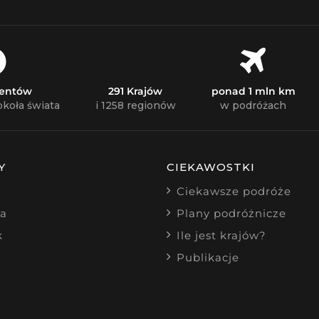
nentów
291 Krajów
ponad 1 mln km
okoła świata
i 1258 regionów
w podróżach
Y
CIEKAWOSTKI
Ciekawsze podróże
ia
Plany podróżnicze
k
Ile jest krajów?
Publikacje