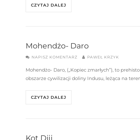
CZYTAJ DALEJ
Mohendżo- Daro
NAPISZ KOMENTARZ
PAWEŁ KRZYK
Mohendżo- Daro, („Kopiec zmarłych”), to prehist
obszarze cywilizacji doliny Indusu, leżąca na ter
CZYTAJ DALEJ
Kot Diji