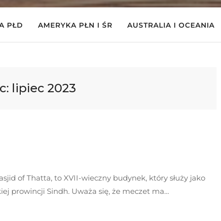
A PŁD
AMERYKA PŁN I ŚR
AUSTRALIA I OCEANIA
c:
lipiec 2023
id of Thatta, to XVII-wieczny budynek, który służy jako
iej prowincji Sindh. Uważa się, że meczet ma…