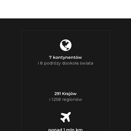
7 kontynentów
i 8 podróży dookoła świata
291 Krajów
i 1258 regionów
ponad 1 mln km