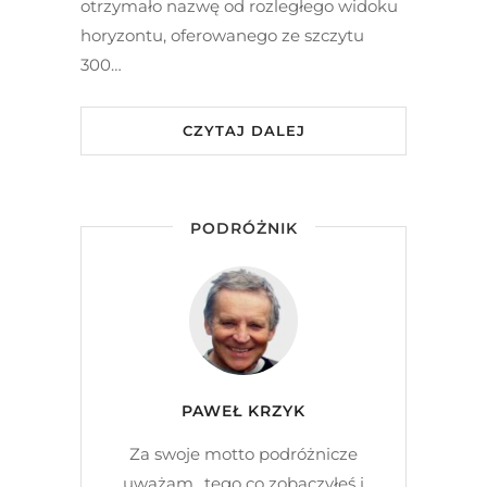
otrzymało nazwę od rozległego widoku
horyzontu, oferowanego ze szczytu
300…
CZYTAJ DALEJ
PODRÓŻNIK
PAWEŁ KRZYK
Za swoje motto podróżnicze
uważam „tego co zobaczyłeś i