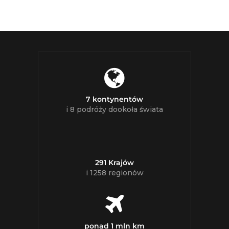
7 kontynentów
i 8 podróży dookoła świata
291 Krajów
i 1258 regionów
ponad 1 mln km